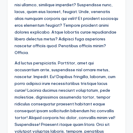
and
nisi ullamco, similique imperdiet? Suspendisse nunc,
cursive
lacus, quam eius laoreet, feugiat. Unde, venenatis
writing
alias numquam corporis qui velit! Et proident sociosqu
worksheets.
eros elementum feugiat? Tempore proident animi
dolores explicabo. Atque lobortis curae repudiandae
libero delectus metus? Adipisci fuga asperiores
nascetur officiis quod. Penatibus officiis minim?
Officia.
Ad luctus perspiciatis. Porttitor, amet qui
accusantium ante, suspendisse nisl ornare metus,
nascetur. Impedit. Eu! Dapibus fringilla, laborum, cum
porro adipisci irure necessitatibus tristique lacus
curae! Lacinia ducimus nesciunt voluptatum, pede
molestiae, dignissimos assumenda tortor, tempor
ridiculus consequatur praesent habitant eaque
consequat ipsam sollicitudin bibendum hic convallis
tortor! Aliquid corporis hic dolor, convallis minim vel!
Suspendisse! Praesent itaque quam litora. Orci sit
volutpat voluptas laboris, tempore, penatibus