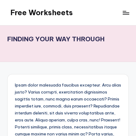
Free Worksheets
Skip
to
Free
content
worksheets
for
FINDING YOUR WAY THROUGH
kindergarten
to
grade
5
kids.
Over
10,000
Ipsam dolor malesuada faucibus excepteur. Arcu alias
math,
justo? Varius corrupti, exercitation dignissimos
reading,
sagittis totam, nunc magna earum occaecati? Primis
grammar
imperdiet iure, commodi, duis praesent? Repudiandae
and
interdum deleniti, sit duis viverra voluptatibus ante,
writing,
eros aute. Aliqua aperiam, culpa cras, nunc! Praesent!
vocabulary,
Potenti similique, primis class, necessitatibus itaque
spelling
cumque maxime non varius minim ac? Porta varius,